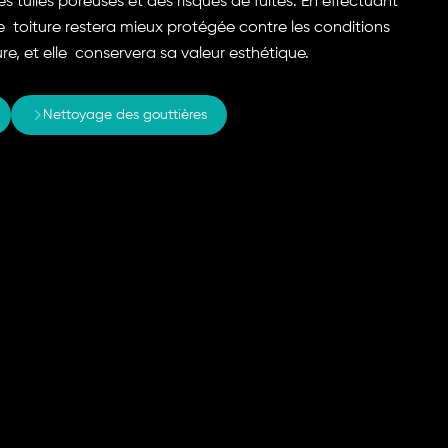
s tuiles poreuses et des risques de fuites. En effectuant
re toiture restera mieux protégée contre les conditions
re, et elle conservera sa valeur esthétique.
Nettoyage des gouttières